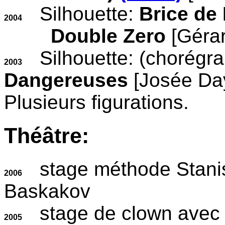
Silhouette:
Brice de
2004
Double Zero
[Gérar
Silhouette: (chorégra
2003
Dangereuses
[Josée Da
Plusieurs figurations.
Théâtre:
stage méthode Stanis
2006
Baskakov
stage de clown avec 
2005