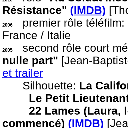
Résistance"
(IMDB)
[Th
premier rôle téléfilm:
2006
France / Italie
second rôle court mé
2005
nulle part"
[Jean-Baptis
et trailer
Silhouette:
La Calif
Le Petit Lieutenan
22 Lames (Laura, 
commencé)
(IMDB)
[Je