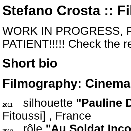
Stefano Crosta :: 
WORK IN PROGRESS, 
PATIENT!!!!! Check the re
Short bio
Filmography: Cinema
silhouette
"Pauline 
2011
Fitoussi]
, France
rôle
"Au Soldat Inco
2010